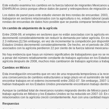
Este estudio examina los cambios en la fuerza laboral de migrantes Mexicano
ENHRUM es único porque ofrece datos de panel y retrospectivos de migración a
Los datos de panel para este estudio vienen de tres rondas de encuestas: 2003,
trabajaron en sectores relacionados con la agricultura o no, estado laboral (asa
rondas de encuestas de datos hizo posible que se pueda comparar tendencias m
Un cambio de alejamiento de la agrícola
Entre 2008-09, el empleo en sectores que no están asociadas con la agrícola e
decrementó considerablemente sin reducir la demanda por labor agrícola. En ese
2.3 millones.[1] Sin embargo, en vez de incrementar la competición por disponibl
Estados Unidos decrementó considerablemente. De hecho, en el periodo de 200
asociados con la agrícola perdieron 22 por ciento de la fuerza laboral mexicana
No hay evidencia que haya un número significativo de trabajadores que no se re
a pesar del número relativamente constante de trabajos agrícolas en los Estados
agrícola después de 2008, muchos más cambiaron de trabajos agrícolas a trabaj
Cambios en México
Esta investigación encuentra que en vez de una respuesta temporánea a la rec
una consecuencia de cambios estructurales a largo plazo en el suministro de
encontrar trabajos en el externo incrementó entre 2002-07. Sin embargo, 2007
habían trabajado en los Estados Unidos previamente encontraron trabajo dentro
Aunque la cantidad total de mexicanos rurales migrando dentro de México para t
trabajo agrícola en México y los Estados Unidos se ha reducido en 2007-10. En c
relacionados con la agrícola creció constantemente. Aun con una cantidad mayor
Respuestas