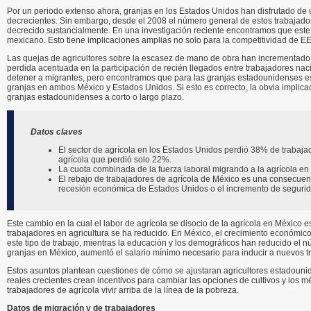
Por un periodo extenso ahora, granjas en los Estados Unidos han disfrutado de
decrecientes. Sin embargo, desde el 2008 el número general de estos trabajad
decrecido sustancialmente. En una investigación reciente encontramos que este 
mexicano. Esto tiene implicaciones amplias no solo para la competitividad de EE
Las quejas de agricultores sobre la escasez de mano de obra han incrementado.
perdida acentuada en la participación de recién llegados entre trabajadores naci
detener a migrantes, pero encontramos que para las granjas estadounidenses est
granjas en ambos México y Estados Unidos. Si esto es correcto, la obvia implica
granjas estadounidenses a corto o largo plazo.
Datos claves
El sector de agrícola en los Estados Unidos perdió 38% de trabaja
agrícola que perdió solo 22%.
La cuota combinada de la fuerza laboral migrando a la agrícola e
El rebajo de trabajadores de agrícola de México es una consecuenc
recesión económica de Estados Unidos o el incremento de segurida
Este cambio en la cual el labor de agrícola se disocio de la agrícola en México
trabajadores en agricultura se ha reducido. En México, el crecimiento económic
este tipo de trabajo, mientras la educación y los demográficos han reducido el
granjas en México, aumentó el salario mínimo necesario para inducir a nuevos tr
Estos asuntos plantean cuestiones de cómo se ajustaran agricultores estadouni
reales crecientes crean incentivos para cambiar las opciones de cultivos y los 
trabajadores de agrícola vivir arriba de la línea de la pobreza.
Datos de migración y de trabajadores