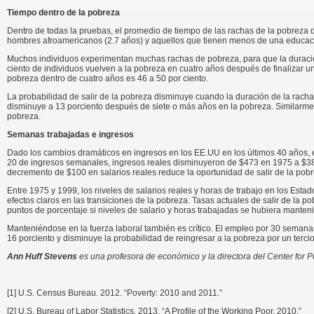
Tiempo dentro de la pobreza
Dentro de todas la pruebas, el promedio de tiempo de las rachas de la pobreza 
hombres afroamericanos (2.7 años) y aquellos que tienen menos de una educac
Muchos individuos experimentan muchas rachas de pobreza, para que la duración 
ciento de individuos vuelven a la pobreza en cuatro años después de finalizar un
pobreza dentro de cuatro años es 46 a 50 por ciento.
La probabilidad de salir de la pobreza disminuye cuando la duración de la racha
disminuye a 13 porciento después de siete o más años en la pobreza. Similarmen
pobreza.
Semanas trabajadas e ingresos
Dado los cambios dramáticos en ingresos en los EE.UU en los últimos 40 años, e
20 de ingresos semanales, ingresos reales disminuyeron de $473 en 1975 a $3
decremento de $100 en salarios reales reduce la oportunidad de salir de la pobr
Entre 1975 y 1999, los niveles de salarios reales y horas de trabajo en los Es
efectos claros en las transiciones de la pobreza. Tasas actuales de salir de la 
puntos de porcentaje si niveles de salario y horas trabajadas se hubiera manteni
Manteniéndose en la fuerza laboral también es crítico. El empleo por 30 semana
16 porciento y disminuye la probabilidad de reingresar a la pobreza por un terci
Ann Huff Stevens
es una profesora de económico y la directora del Center for 
[1] U.S. Census Bureau. 2012. “Poverty: 2010 and 2011.”
[2] U.S. Bureau of Labor Statistics. 2013. “A Profile of the Working Poor, 2010.”