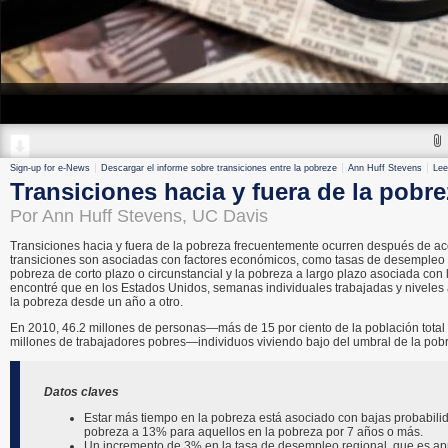
Sign-up for e-News
Descargar el informe sobre transiciones entre la pobreze
Ann Huff Stevens
Lee
Transiciones hacia y fuera de la pobr
Por Ann Huff Stevens, UC Davis
Transiciones hacia y fuera de la pobreza frecuentemente ocurren después de ac
transiciones son asociadas con factores económicos, como tasas de desempleo y
pobreza de corto plazo o circunstancial y la pobreza a largo plazo asociada con 
encontré que en los Estados Unidos, semanas individuales trabajadas y niveles
la pobreza desde un año a otro.
En 2010, 46.2 millones de personas—más de 15 por ciento de la población total 
millones de trabajadores pobres—individuos viviendo bajo del umbral de la pob
Datos claves
Estar más tiempo en la pobreza está asociado con bajas probabili
pobreza a 13% para aquellos en la pobreza por 7 años o más.
Un incremento de 3% en la tasa de desempleo regional, que es apr