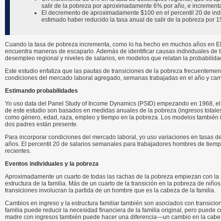
salir de la pobreza por aproximadamente 6% por año, e incrementa
El decremento de aproximadamente $100 en el percentil 20 de indi
estimado haber reducido la tasa anual de salir de la pobreza por 
Cuando la tasa de pobreza incrementa, como lo ha hecho en muchos años en EE
encuentra maneras de escaparlo. Además de identificar causas individuales de tr
desempleo regional y niveles de salarios, en modelos que relatan la probabilida
Este estudio enfatiza que las pautas de transiciones de la pobreza frecuentement
condiciones del mercado laboral agregado, semanas trabajadas en el año y cambi
Estimando probabilidades
Yo uso data del Panel Study of Income Dynamics (PSID) empezando en 1968, el 
de este estudio son basados en medidas anuales de la pobreza (ingresos totales d
como género, edad, raza, empleo y tiempo en la pobreza. Los modelos también inc
dos padres están presente.
Para incorporar condiciones del mercado laboral, yo uso variaciones en tasas 
años. El percentil 20 de salarios semanales para trabajadores hombres de tiem
recientes.
Eventos individuales y la pobreza
Aproximadamente un cuarto de todas las rachas de la pobreza empiezan con la pér
estructura de la familia. Más de un cuarto de la transición en la pobreza de niñ
transiciones involucran la partida de un hombre que es la cabeza de la familia.
Cambios en ingreso y la estructura familiar también son asociados con transici
familia puede reducir la necesidad financiera de la familia original, pero pued
madre con ingresos también puede hacer una diferencia—un cambio en la cabeza d